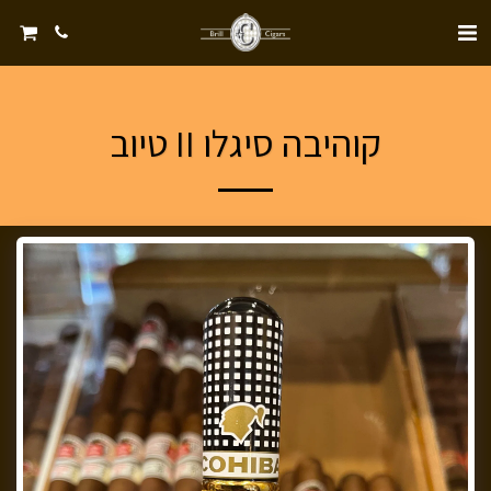
קוהיבה סיגלו II טיוב