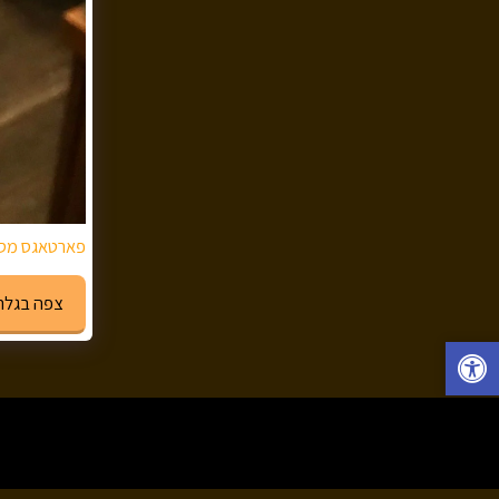
פארטאגס מס'1 מדורו - 144 ש"ח ל
צפה בגלר