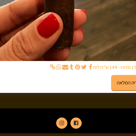
יח
יה המלאה