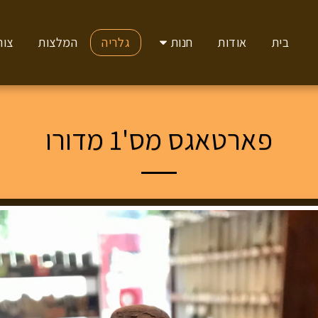
בית
אודות
חנות
גלריה
המלצות
צור
פארטאגס מס'1 מדורו