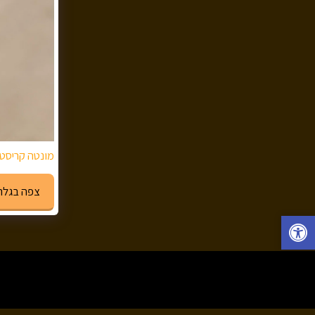
מונטה קריסטו וי
צפה בגלר